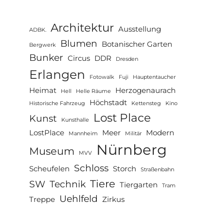
Architektur
Ausstellung
ADBK.
Blumen
Botanischer Garten
Bergwerk
Bunker
Circus
DDR
Dresden
Erlangen
Fotowalk
Fuji
Hauptentaucher
Heimat
Herzogenaurach
Hell
Helle Räume
Höchstadt
Historische Fahrzeug
Kettensteg
Kino
Lost Place
Kunst
Kunsthalle
LostPlace
Meer
Modern
Mannheim
Militär
Nürnberg
Museum
MVV
Schloss
Scheufelen
Storch
Straßenbahn
Tiere
SW
Technik
Tiergarten
Tram
Uehlfeld
Treppe
Zirkus