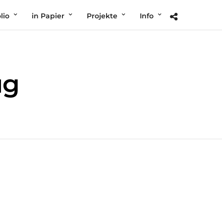
lio
in Papier
Projekte
Info
ug