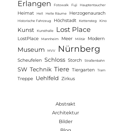
Erlangen
Fotowalk
Fuji
Hauptentaucher
Heimat
Herzogenaurach
Hell
Helle Räume
Höchstadt
Historische Fahrzeug
Kettensteg
Kino
Lost Place
Kunst
Kunsthalle
LostPlace
Meer
Modern
Mannheim
Militär
Nürnberg
Museum
MVV
Schloss
Scheufelen
Storch
Straßenbahn
Tiere
SW
Technik
Tiergarten
Tram
Uehlfeld
Treppe
Zirkus
Abstrakt
Architektur
Bilder
Blog