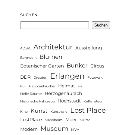
SUCHEN
Suchen
Architektur
Ausstellung
ADBK.
Blumen
Bergwerk
Bunker
Botanischer Garten
Circus
Erlangen
DDR
Dresden
Fotowalk
Heimat
Fuji
Hauptentaucher
Hell
Herzogenaurach
Helle Räume
Höchstadt
Historische Fahrzeug
Kettensteg
Lost Place
Kunst
Kino
Kunsthalle
LostPlace
Meer
Mannheim
Militär
Museum
Modern
MVV