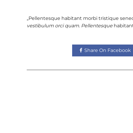
„Pellentesque habitant morbi tristique sene
vestibulum orci quam. Pellentesque
habitant
Share On Facebook