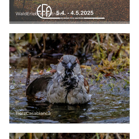
WaldErlebniszentrum
TiereCasablanca