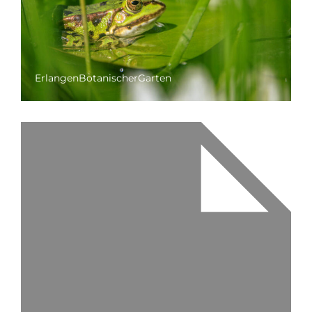
ErlangenBotanischerGarten