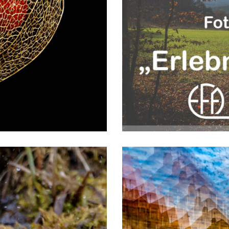
WaldErlebniszentrum