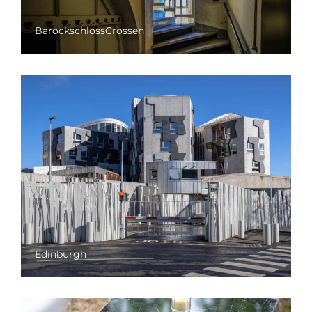
BarockschlossCrossen
Edinburgh