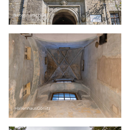
VeterinärSchule1
HallenhausGörlitz