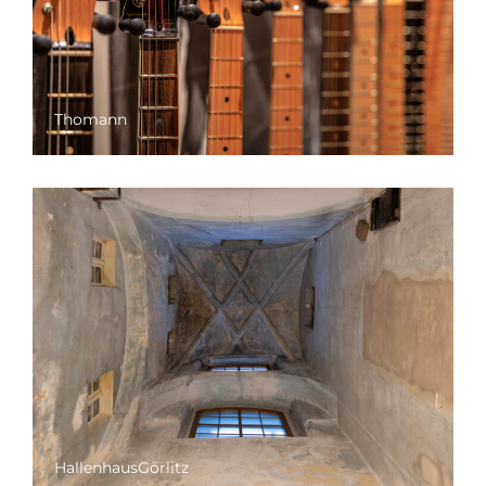
Thomann
HallenhausGörlitz