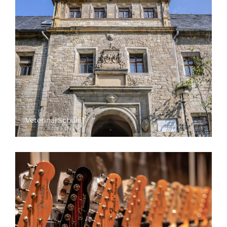
VeterinärSchule1