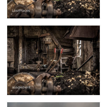
LostPlaces
ausgedient