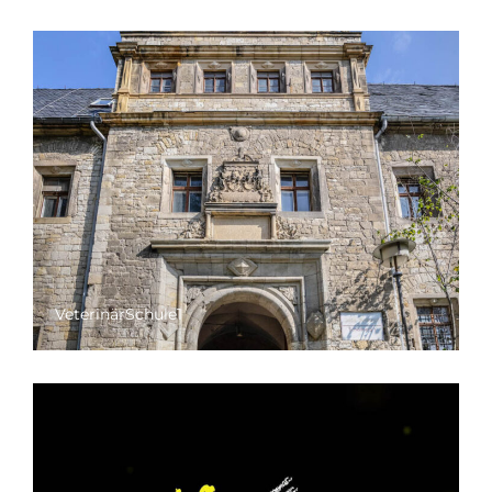
VeterinärSchule1