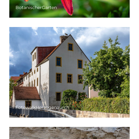
BotanischerGarten
FotowalkHerzogenaurch