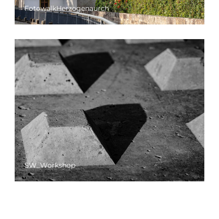
FotowalkHerzogenaurch
SW_Workshop