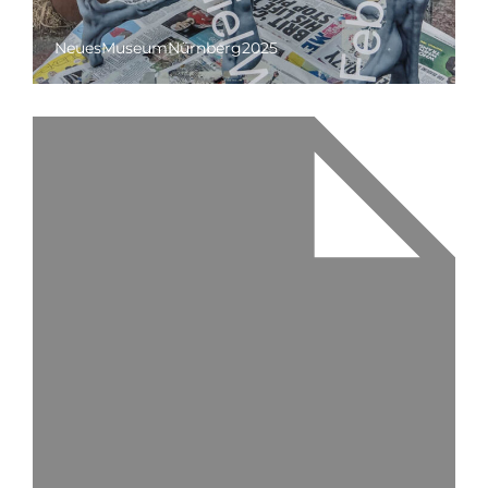
NeuesMuseumNürnberg2025